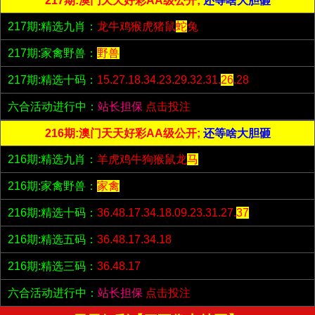
217期:澳门天天好彩AA级公开;
还等啥大胆砸
217期:精选九肖：
龙牛鸡猴虎猪鼠
蛇
兔
217期:家禽野兽：
野兽
217期:精选十码：
15.27.18.34.23.29.32.31.
26
.28
六合活动进行中：
站长担保
点击投注
216期:澳门天天好彩AA级公开;
还等啥大胆砸
216期:精选九肖：
羊虎鸡牛狗猴鼠龙
马
216期:家禽野兽：
家禽
216期:精选十码：
36.48.17.34.18.09.23.31.27.
37
216期:精选五码：
36.48.17.34.18
216期:精选三码：
36.48.17
六合活动进行中：
站长担保
点击投注