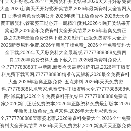
年天天开好彩,2026全年免费资料开奖结果,2026天天开好彩免费
大全,2026新奥天天开好彩开奖结果,2026年最新资料大全官网入
口,香港资料免费长期公开,2026年澳门正版免费本,2026天天免
费正版资料,管家婆三期必开一期精准预测,2026今晚开奖结果开
奖记录,2026全年免费资料大全开奖结果,2026年新奥免费正
版,2026年最新免费资料下载,2026新门正版免费资本大全,新
2026新奥原料免费,2026年新奥正版免费_,2026全年免费资料大
全下载,2026年天天彩资料大全最新版,77777888888免费四
肖,2026年免费资料大全下载入口,2026最新资料免费大
全,7777788888王中新版,新奥今天最新准确消息,2026年正版资
料免费下载官网,7777788888精准传真解析,2026最全免费资料
大全,2026年新奥正版免费_五点来料,2026年天天免费资
料,77778888凤凰管家,免费资料正版资料大全,77777888888免
费4肖真相,2026全年免费资料开奖结果,77777888888免费管
家,2026新门正版免费资本,2026年正版资料免费最新版本,2026
年新奥正版免费_五点来料,2026年天天开彩免费大
全,7777788888管家婆老家,2026港资料免费大全,2026全年免费
资料大全开奖结果,2026年天天免费资料,2026新澳天天正版免费