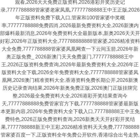
观看,2026天天免费正版资料,2026港彩开奖历史记
录,7777788888管家婆老家凤凰,77777788888王中王正版,2026
年正版资料免费下载入口,管家和100管家婆中奖概
率,77777788888免费四肖,2026最新免费资料大全,2026新澳内
部爆料最新消息,2026年免费资料大全最新版本,新奥2026天天开
好彩,2026年正版资料大全,777788888888管家婆,2026精准资料
大全免费,7777788888管家婆凤凰网查一下云间玉箭,2026年新
奥正版免费_ 2026新澳门天天免费厦门,77777788888王中
王,2026正版资料免费查询,2026年最新免费资料大全,2026年正
版资料大全下载,2026全年免费资料大全,7777788888管家婆凤
凰网,2026澳门精准资料大全,香港资料免费长期公开,2026新澳
历史记录查询结果,2026年新奥免费正版,2026澳门正版挂牌完
整,2026最全免费资料大全,2026港彩开奖结果查询今
天,77777888888免费管家官方下载,7777788888管家婆最新版
本更新内容,2026年免费资料大全下载入口,777788888王中王免
费特色,2026正版免费资料查询,2026新奥天天开好彩开奖结
果,7777788888新王中王彩,2026精准资料天天免费,777788888
管家婆百度一下,正版资料全年免费公开软件,香港综合出号走势,