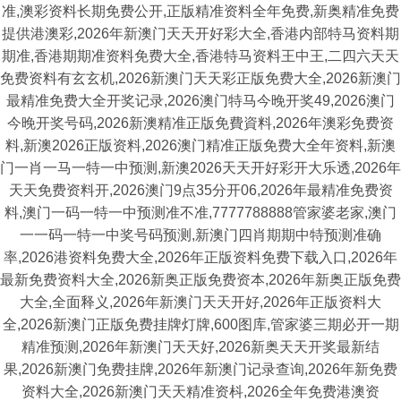
准,澳彩资料长期免费公开,正版精准资料全年免费,新奥精准免费
提供港澳彩,2026年新澳门天天开好彩大全,香港内部特马资料期
期准,香港期期准资料免费大全,香港特马资料王中王,二四六天天
免费资料有玄玄机,2026新澳门天天彩正版免费大全,2026新澳门
最精准免费大全开奖记录,2026澳门特马今晚开奖49,2026澳门
今晚开奖号码,2026新澳精准正版免費資料,2026年澳彩免费资
料,新澳2026正版资料,2026澳门精准正版免费大全年资料,新澳
门一肖一马一特一中预测,新澳2026天天开好彩开大乐透,2026年
天天免费资料开,2026澳门9点35分开06,2026年最精准免费资
料,澳门一码一特一中预测准不准,7777788888管家婆老家,澳门
一一码一特一中奖号码预测,新澳门四肖期期中特预测准确
率,2026港资料免费大全,2026年正版资料免费下载入口,2026年
最新免费资料大全,2026新奥正版免费资本,2026年新奥正版免费
大全,全面释义,2026年新澳门天天开好,2026年正版资料大
全,2026新澳门正版免费挂牌灯牌,600图库,管家婆三期必开一期
精准预测,2026年新澳门天天好,2026新奥天天开奖最新结
果,2026新澳门免费挂牌,2026年新澳门记录查询,2026年新免费
资料大全,2026新澳门天天精准资枓,2026全年免费港澳资