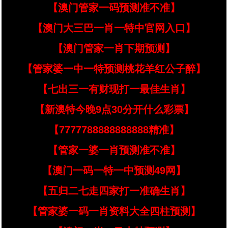
【澳门管家一码预测准不准】
【澳门大三巴一肖一特中官网入口】
【澳门管家一肖下期预测】
【管家婆一中一特预测桃花羊红公子醉】
【七出三一有财现打一最佳生肖】
【新澳特今晚9点30分开什么彩票】
【7777788888888888精准】
【管家一婆一肖预测准不准】
【澳门一码一特一中预测49网】
【五归二七走四家打一准确生肖】
【管家婆一码一肖资料大全四柱预测】