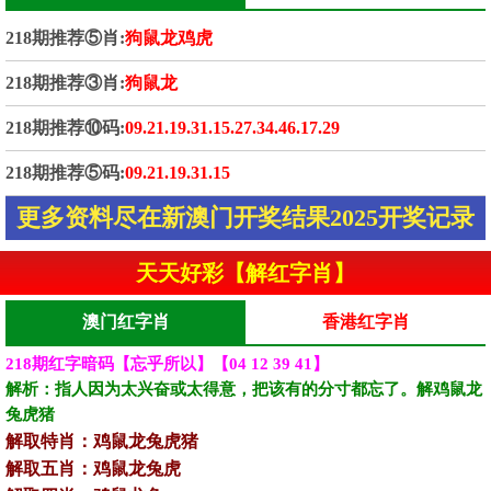
218期推荐⑤肖:
狗鼠龙鸡虎
218期推荐③肖:
狗鼠龙
218期推荐⑩码:
09.21.19.31.15.27.34.46.17.29
218期推荐⑤码:
09.21.19.31.15
更多资料尽在新澳门开奖结果2025开奖记录
天天好彩【解红字肖】
澳门红字肖
香港红字肖
218期红字暗码【忘乎所以】【04 12 39 41】
解析：‌‌指人因为太兴奋或太得意，把该有的分寸都忘了。解鸡鼠龙
兔虎猪‌‌‌‌‌‌‌
解取特肖：鸡鼠龙兔虎猪
解取五肖：鸡鼠龙兔虎