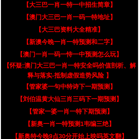
【大三巴一肖一特一中招生简章】
【澳门大三巴一肖一码一特地址】
【大三巴资料大全精准】
【新澳今晚一肖一特预测和二字】
【澳门一肖一码一恃一中预测怎么玩】
【怀疑:澳门大三巴一肖一特安全吗价值剖析、解
释与落实-抵制虚假造势风险 】
【管家婆一句中特诗下一期预测】
【刘伯温黄大仙三肖三码下一期预测】
【管家一婆一肖一特下期预测】
【新奥一肖一特预测1韦编三绝】
【新奥特今晚9点30分开始上映吗英文翻】