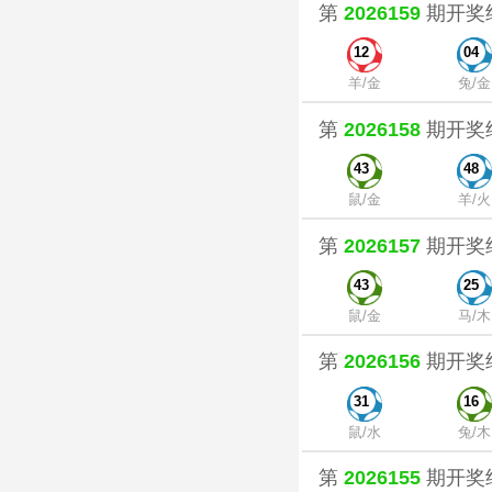
第
2026159
期开奖
12
04
羊/金
兔/金
第
2026158
期开奖
43
48
鼠/金
羊/火
第
2026157
期开奖
43
25
鼠/金
马/木
第
2026156
期开奖
31
16
鼠/水
兔/木
第
2026155
期开奖