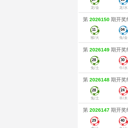
龙/金
龙/水
第
2026150
期开奖
11
04
猴/火
兔/金
第
2026149
期开奖
28
30
兔/土
牛/水
第
2026148
期开奖
28
24
兔/土
羊/木
第
2026147
期开奖
29
40