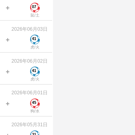
+
07
鼠/土
2026年06月03日
+
41
虎/火
2026年06月02日
+
41
虎/火
2026年06月01日
+
45
狗/水
2026年05月31日
31