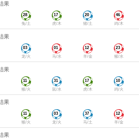
结果
28
17
20
46
兔/土
虎/木
猪/土
鸡/木
结果
03
01
12
23
龙/火
马/水
羊/金
猴/水
结果
11
31
17
10
猴/火
鼠/水
虎/木
鸡/火
结果
11
03
37
12
猴/火
龙/火
马/土
羊/金
结果