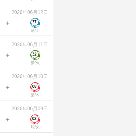
2026年06月12日
+
37
马/土
2026年06月11日
+
32
猪/火
2026年06月10日
+
08
猪/木
2026年06月09日
+
02
蛇/火