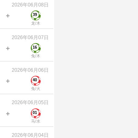
2026年06月08日
+
39
龙/木
2026年06月07日
+
16
兔/木
2026年06月06日
+
40
兔/火
2026年06月05日
+
01
马/水
2026年06月04日