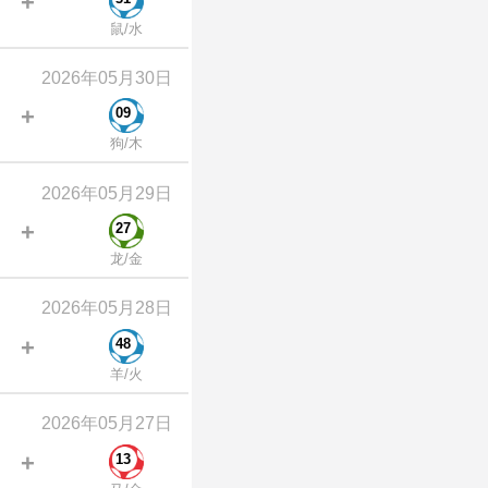
+
鼠/水
2026年05月30日
+
09
狗/木
2026年05月29日
+
27
龙/金
2026年05月28日
+
48
羊/火
2026年05月27日
+
13