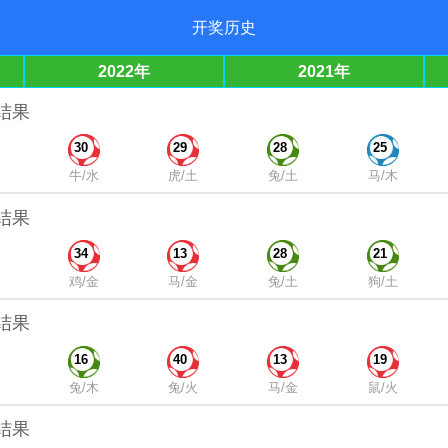
开奖历史
2022年
2021年
结果
30
29
28
25
牛/水
虎/土
兔/土
马/木
结果
34
13
28
21
鸡/金
马/金
兔/土
狗/土
结果
16
40
13
19
兔/木
兔/火
马/金
鼠/火
结果