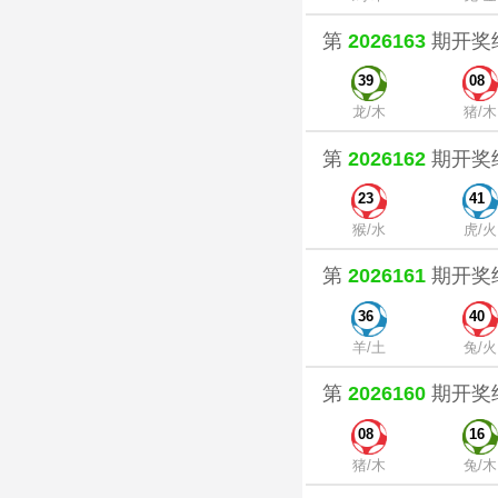
第
2026163
期开奖
39
08
龙/木
猪/木
第
2026162
期开奖
23
41
猴/水
虎/火
第
2026161
期开奖
36
40
羊/土
兔/火
第
2026160
期开奖
08
16
猪/木
兔/木